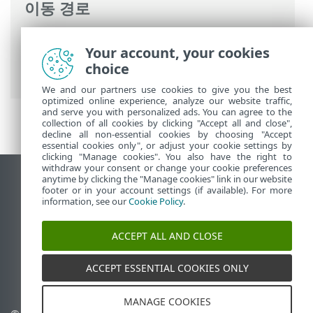
이동 경로
ESET 온라인 도움말
>
ESET Mail Security
>
Your account, your cookies
설치/업그레이드
>
ESET Mail Security 설치
choice
단계
> 초기 모듈 업데이트
We and our partners use cookies to give you the best
optimized online experience, analyze our website traffic,
and serve you with personalized ads. You can agree to the
collection of all cookies by clicking "Accept all and close",
decline all non-essential cookies by choosing "Accept
essential cookies only", or adjust your cookie settings by
clicking "Manage cookies". You also have the right to
withdraw your consent or change your cookie preferences
anytime by clicking the "Manage cookies" link in our website
데스크톱 사이트 보기
footer or in your account settings (if available). For more
End of Life
information, see our
Cookie Policy
.
ESET 지식 베이스
ACCEPT ALL AND CLOSE
ESET 포럼
ESET Status Portal
ACCEPT ESSENTIAL COOKIES ONLY
국가별 지원
MANAGE COOKIES