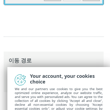
이동 경로
ESET 온라인 도움말
>
ESET Mail Security
>
Your account, your cookies
설치/업그레이드
>
ESET Mail Security 설치
choice
단계
> 설정 내보내기 또는 설치 제거
We and our partners use cookies to give you the best
optimized online experience, analyze our website traffic,
and serve you with personalized ads. You can agree to the
collection of all cookies by clicking "Accept all and close",
decline all non-essential cookies by choosing "Accept
essential cookies only", or adjust your cookie settings by