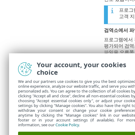
프로그램
고객 
검역소에서 파
프로그램에서 
평가되어 검역
파일을 오른쪽
검역소에서 제
Your account, your cookies
지정된 항목을
choice
를 누릅니다.
We and our partners use cookies to give you the best optimize
탐지 설명
online experience, analyze our website traffic, and serve you wit
personalized ads. You can agree to the collection of all cookies b
welivesecurit
clicking "Accept all and close", decline all non-essential cookies b
choosing "Accept essential cookies only", or adjust your cooki
settings by clicking "Manage cookies". You also have the right t
withdraw your consent or change your cookie preference
anytime by clicking the "Manage cookies" link in our websit
footer or in your account settings (if available). For mor
information, see our
Cookie Policy
.