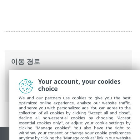
이동 경로
ESET 온라인 도움말
>
ESET Mail Security
>
Your account, your cookies
명령과 함께 ESET Mail Security
>
도구
>
분
choice
석용 샘플 전송
> 기타
We and our partners use cookies to give you the best
optimized online experience, analyze our website traffic,
and serve you with personalized ads. You can agree to the
collection of all cookies by clicking "Accept all and close",
decline all non-essential cookies by choosing "Accept
essential cookies only", or adjust your cookie settings by
clicking "Manage cookies". You also have the right to
withdraw your consent or change your cookie preferences
anytime by clicking the "Manage cookies" link in our website