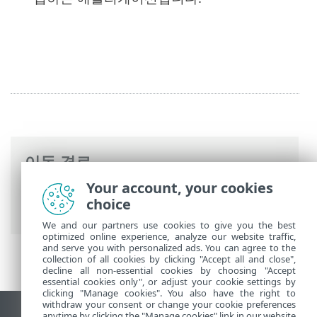
이동 경로
Your account, your cookies
ESET 온라인 도움말
>
ESET Mail Security
>
choice
고급 설정
> 도움말 및 지원
We and our partners use cookies to give you the best
optimized online experience, analyze our website traffic,
and serve you with personalized ads. You can agree to the
collection of all cookies by clicking "Accept all and close",
decline all non-essential cookies by choosing "Accept
essential cookies only", or adjust your cookie settings by
clicking "Manage cookies". You also have the right to
withdraw your consent or change your cookie preferences
anytime by clicking the "Manage cookies" link in our website