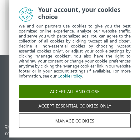
Your account, your cookies
ESET 온라인 도움말
>
ESET Mail Security
>
choice
고급 설정
>
도구 구성
> 분석
We and our partners use cookies to give you the best
optimized online experience, analyze our website traffic,
and serve you with personalized ads. You can agree to the
collection of all cookies by clicking "Accept all and close",
decline all non-essential cookies by choosing "Accept
essential cookies only", or adjust your cookie settings by
clicking "Manage cookies". You also have the right to
withdraw your consent or change your cookie preferences
anytime by clicking the "Manage cookies" link in our website
데스크톱 사이트 보기
footer or in your account settings (if available). For more
End of Life
information, see our
Cookie Policy
.
ESET 지식 베이스
ACCEPT ALL AND CLOSE
ESET 포럼
ESET Status Portal
ACCEPT ESSENTIAL COOKIES ONLY
국가별 지원
MANAGE COOKIES
©
1992-2026
ESET, spol. s
쿠키 관리
r.o. - All rights reserved.
쿠키 정책