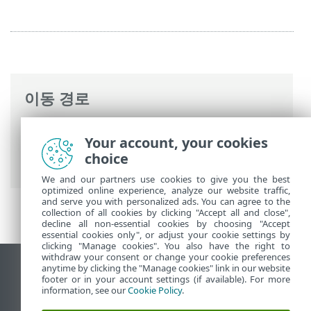
이동 경로
ESET 온라인 도움말
>
ESET Mail Security
>
Your account, your cookies
고급 설정
>
Computer
>
실시간 파일 시스
choice
템 보호
> ThreatSense 파라미터
We and our partners use cookies to give you the best
optimized online experience, analyze our website traffic,
and serve you with personalized ads. You can agree to the
collection of all cookies by clicking "Accept all and close",
decline all non-essential cookies by choosing "Accept
essential cookies only", or adjust your cookie settings by
clicking "Manage cookies". You also have the right to
withdraw your consent or change your cookie preferences
anytime by clicking the "Manage cookies" link in our website
데스크톱 사이트 보기
footer or in your account settings (if available). For more
End of Life
information, see our
Cookie Policy
.
ESET 지식 베이스