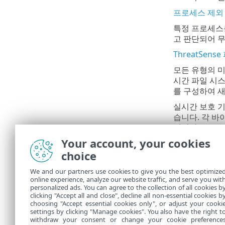
프로세스 제외
특정 프로세스를
고 판단되어 
ThreatSens
모든 유형의 
시간 파일 시스
를 구성하여 새
실시간 보호 
습니다. 각 바
적화가
비활성화
Your account, your cookies
이 설정을 수
기타
를 클릭
choice
추가 Threat
We and our partners use cookies to give you the best optimize
online experience, analyze our website traffic, and serve you wit
새로 생성 및 수
personalized ads. You can agree to the collection of all cookies b
수정할 수 있습
clicking "Accept all and close", decline all non-essential cookies b
choosing "Accept essential cookies only", or adjust your cooki
settings by clicking "Manage cookies". You also have the right t
withdraw your consent or change your cookie preference