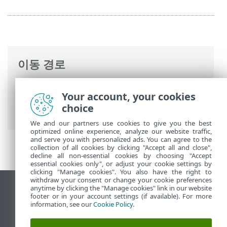
이동 경로
ESET 온라인 도움말
>
ESET Mail Security
>
Your account, your cookies
고급 설정
>
Computer
>
맬웨어 검사
> 유
choice
휴 상태 검사
We and our partners use cookies to give you the best
optimized online experience, analyze our website traffic,
and serve you with personalized ads. You can agree to the
collection of all cookies by clicking "Accept all and close",
decline all non-essential cookies by choosing "Accept
essential cookies only", or adjust your cookie settings by
clicking "Manage cookies". You also have the right to
withdraw your consent or change your cookie preferences
anytime by clicking the "Manage cookies" link in our website
데스크톱 사이트 보기
footer or in your account settings (if available). For more
End of Life
information, see our
Cookie Policy
.
ESET 지식 베이스