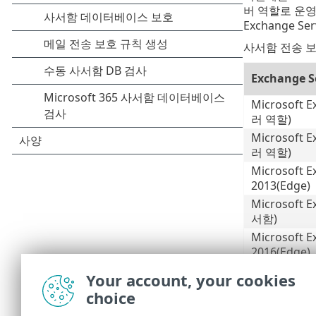
버 역할로 운영되
Exchange
사서함 전송 보
Exchange 
Microsoft E
러 역할)
Microsoft E
러 역할)
Microsoft E
2013(Edge)
Microsoft E
서함)
Microsoft E
2016(Edge)
Microsoft E
Your account, your cookies
서함)
choice
Microsoft E