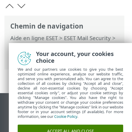
Chemin de navigation
Aide en ligne ESET
>
ESET Mail Security
>
Paramètres de protection du serveur
>
Protection antispam
> Protection contre
Your account, your cookies
l'usurpation de l'expéditeur
choice
We and our partners use cookies to give you the best
optimized online experience, analyze our website traffic,
and serve you with personalized ads. You can agree to the
collection of all cookies by clicking "Accept all and close",
decline all non-essential cookies by choosing "Accept
essential cookies only", or adjust your cookie settings by
clicking "Manage cookies". You also have the right to
withdraw your consent or change your cookie preferences
Afficher le site des postes de travail
anytime by clicking the "Manage cookies" link in our website
footer or in your account settings (if available). For more
End of Life
information, see our
Cookie Policy
.
Base de connaissances ESET
Forum ESET
ACCEPT ALL AND CLOSE