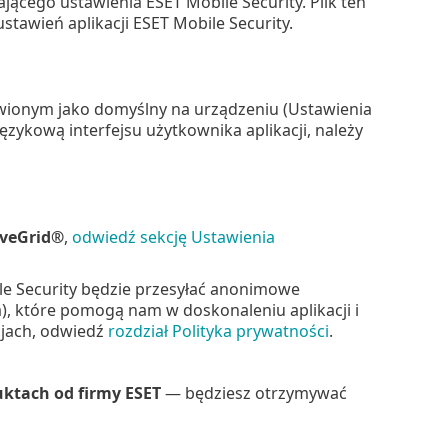
jącego ustawienia ESET Mobile Security. Plik ten
tawień aplikacji ESET Mobile Security.
awionym jako domyślny na urządzeniu (Ustawienia
ęzykową interfejsu użytkownika aplikacji, należy
iveGrid®
,
odwiedź sekcję Ustawienia
e Security będzie przesyłać anonimowe
ia), które pomogą nam w doskonaleniu aplikacji i
cjach, odwiedź
rozdział Polityka prywatności
.
ktach od firmy ESET
— będziesz otrzymywać