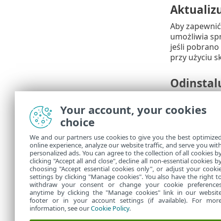
Aktualiz
Aby zapewnić
umożliwia spr
jeśli pobrano
przy użyciu s
Odinstal
Uruchomienie 
Your account, your cookies
Anti-Theft je
choice
zabezpieczają
Ochron
We and our partners use cookies to give you the best optimize
online experience, analyze our website traffic, and serve you wit
personalized ads. You can agree to the collection of all cookies b
Ochrona
clicking "Accept all and close", decline all non-essential cookies b
choosing "Accept essential cookies only", or adjust your cooki
settings by clicking "Manage cookies". You also have the right t
withdraw your consent or change your cookie preference
anytime by clicking the "Manage cookies" link in our websit
footer or in your account settings (if available). For mor
information, see our
Cookie Policy
.