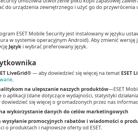
ecurity umożliwia utworzenie pliku kopii zapasowej zawiera
 do urządzenia zewnętrznego i użyć go do przywrócenia us
ogram ESET Mobile Security jest instalowany w języku ust
atura w systemie operacyjnym Android). Aby zmienić wersję j
ycję
Język
i wybrać preferowany język.
żytkownika
ET LiveGrid®
— aby dowiedzieć się więcej na temat
ESET L
owane
.
nalitykom na ulepszanie naszych produktów
—ESET Mobil
 o aplikacji (dane dotyczące wydajności, statystyki działan
y dowiedzieć się więcej o gromadzonych przez nas informa
 na wykorzystanie danych do celów marketingowych
 wysyłanie promocyjnych rabatów i wiadomości o produ
i o produktach i najnowsze oferty od ESET.