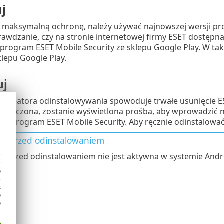
uj
 maksymalną ochronę, należy używać najnowszej wersji pr
awdzanie, czy na stronie internetowej firmy ESET dostępna 
 program ESET Mobile Security ze sklepu Google Play. W t
klepu Google Play.
uj
kreatora odinstalowywania spowoduje trwałe usunięcie ESE
st włączona, zostanie wyświetlona prośba, aby wprowadzić
cy program ESET Mobile Security. Aby ręcznie odinstalować
a przed odinstalowaniem
d
h
y
 przed odinstalowaniem nie jest aktywna w systemie Andro
y
e
o
s
e
e