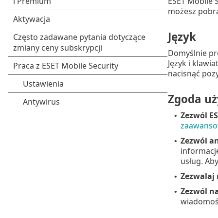
ESET Mobile S
możesz pobrać
Język
Domyślnie pr
Język i klawi
nacisnąć poz
Zgoda u
Zezwól
ES
•
zaawans
Zezwól a
•
informacje
usług. Ab
Zezwalaj
•
Zezwól na
•
wiadomośc