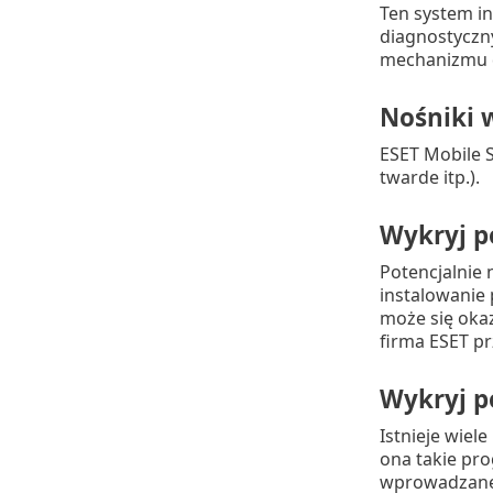
Ten system i
diagnostyczn
mechanizmu d
Nośniki
ESET Mobile S
twarde itp.).
Wykryj p
Potencjalnie
instalowanie 
może się okaz
firma ESET pr
Wykryj p
Istnieje wiel
ona takie pro
wprowadzane n