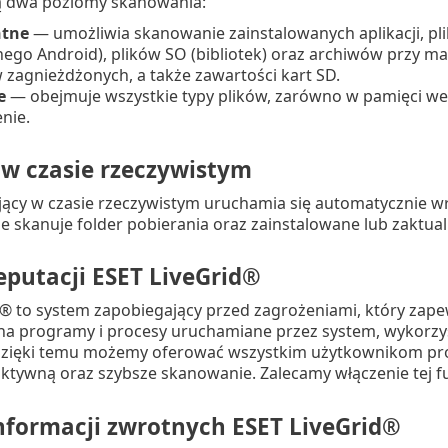
 dwa poziomy skanowania:
ntne
— umożliwia skanowanie zainstalowanych aplikacji, p
ego Android), plików SO (bibliotek) oraz archiwów przy m
zagnieżdżonych, a także zawartości kart SD.
e
— obejmuje wszystkie typy plików, zarówno w pamięci wewn
nie.
w czasie rzeczywistym
jący w czasie rzeczywistym uruchamia się automatycznie wra
 skanuje folder pobierania oraz zainstalowane lub zaktual
eputacji ESET LiveGrid®
d® to system zapobiegający przed zagrożeniami, który zap
na programy i procesy uruchamiane przez system, wykorz
zięki temu możemy oferować wszystkim użytkownikom produ
tywną oraz szybsze skanowanie. Zalecamy włączenie tej fu
nformacji zwrotnych ESET LiveGrid®