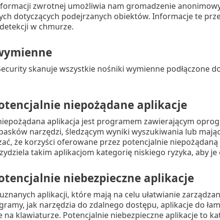
nformacji zwrotnej umożliwia nam gromadzenie anonimowyc
ych dotyczących podejrzanych obiektów. Informacje te pr
etekcji w chmurze.
 wymienne
ecurity skanuje wszystkie nośniki wymienne podłączone do
otencjalnie niepożądane aplikacje
 niepożądana aplikacja jest programem zawierającym op
pasków narzędzi, śledzącym wyniki wyszukiwania lub mając
ać, że korzyści oferowane przez potencjalnie niepożądaną
zydziela takim aplikacjom kategorię niskiego ryzyka, aby 
otencjalnie niebezpieczne aplikacje
e uznanych aplikacji, które mają na celu ułatwianie zarządz
gramy, jak narzędzia do zdalnego dostępu, aplikacje do łam
a klawiaturze. Potencjalnie niebezpieczne aplikacje to kat