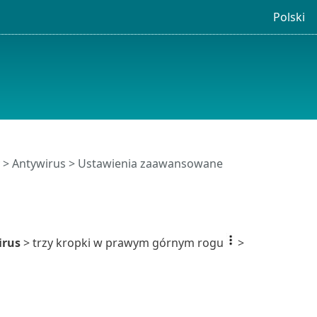
Polski
y >
Antywirus
> Ustawienia zaawansowane
irus
> trzy kropki w prawym górnym rogu
>