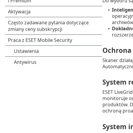
Do wyboru są
Intelige
•
operacyjn
archiwów 
Dokładn
•
rozszerze
Ochrona 
Skaner działa
Automatycznie
System r
ESET LiveGri
monitoruje o
produktów. D
ochroną proak
System i