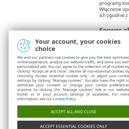
programy kom
Włączenie op
ich zgodnie 
Serwer ak
Your account, your cookies
Ta opcja umoż
gruntowne te
choice
i metod wykry
We and our partners use cookies to give you the best optimize
modułów prog
online experience, analyze our website traffic, and serve you wit
dotknij kolej
personalized ads. You can agree to the collection of all cookies b
pozostawieni
clicking "Accept all and close", decline all non-essential cookies b
choosing "Accept essential cookies only", or adjust your cooki
settings by clicking "Manage cookies". You also have the right t
withdraw your consent or change your cookie preference
anytime by clicking the "Manage cookies" link in our websit
footer or in your account settings (if available). For mor
information, see our
Cookie Policy
.
ACCEPT ALL AND CLOSE
ACCEPT ESSENTIAL COOKIES ONLY