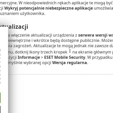
ercyjne. W nieodpowiednich rękach aplikacje te mogą być
cji
Wykryj potencjalnie niebezpieczne aplikacje
umożliwia 
z uznaniem użytkownika.
tualizacji
liwia włączenie aktualizacji urządzenia z
serwera wersji w
sty wewnętrzne i wkrótce będą dostępne publicznie. Może
wania zagrożeń. Aktualizacje te mogą jednak nie zawsze dzi
d
ramu, dotknij ikony trzech kropek
na ekranie głównym p
h
no pozycji
Informacje
>
ESET Mobile Security
. W przypadku
y
e domyślnie wybranej opcji
Wersja regularna
.
y
e
o
s
e
e