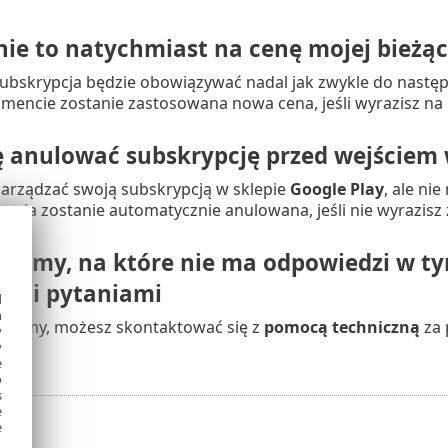
nie to natychmiast na cenę mojej bieżąc
subskrypcja będzie obowiązywać nadal jak zwykle do następn
encie zostanie zastosowana nowa cena, jeśli wyrazisz na 
 anulować subskrypcję przed wejściem 
zarządzać swoją subskrypcją w sklepie
Google Play
, ale ni
pcja zostanie automatycznie anulowana, jeśli nie wyrazisz
lemy, na które nie ma odpowiedzi w ty
ymi pytaniami
d
h
roblemy, możesz skontaktować się z
pomocą techniczną
za 
y
y
e
o
s
e
e