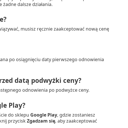
 żadne dalsze działania.
e?
owiązywać, musisz ręcznie zaakceptować nową cenę
owana po osiągnięciu daty pierwszego odnowienia
 przed datą podwyżki ceny?
 następnego odnowienia po podwyżce ceny.
le Play?
ście do sklepu
Google Play
, gdzie zostaniesz
knij przycisk
Zgadzam się
, aby zaakceptować