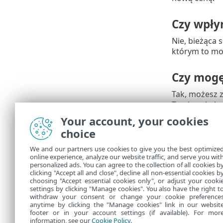
Czy wpły
Nie, bieżąca 
którym to mom
Czy mogę
Tak, możesz 
Twoja subskry
Your account, your cookies
Mam prob
choice
zadawan
We and our partners use cookies to give you the best optimize
online experience, analyze our website traffic, and serve you wit
Jeśli masz p
personalized ads. You can agree to the collection of all cookies b
głównym.
clicking "Accept all and close", decline all non-essential cookies b
choosing "Accept essential cookies only", or adjust your cooki
settings by clicking "Manage cookies". You also have the right t
withdraw your consent or change your cookie preference
anytime by clicking the "Manage cookies" link in our websit
footer or in your account settings (if available). For mor
information, see our
Cookie Policy
.