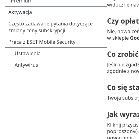
widoczne nawe
Czy opła
Nie, nowa ce
w sklepie
Goo
Co zrobić
Jeśli nie zga
zgodnie z no
Co się st
Twoja subskr
Jak wyra
Kliknij przyci
poproszony(-a
nową cenę.