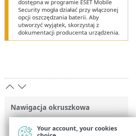
dostępna w programie
ESET Mobile
Security
mogła działać przy włączonej
opcji oszczędzania baterii. Aby
utworzyć wyjątek, skorzystaj z
dokumentacji producenta urządzenia.
Nawigacja okruszkowa
Pomoc online ESET
>
ESET Mobile
Security
>
Kreator uruchamiania
Your account, your cookies
choice