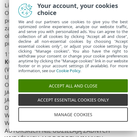
Licencjobiorcy do korzystania z
Your account, your cookies
choice
Oprogramowania wygaśnie. Bez względu na
powód rozwiązania niniejszej Umowy po
We and our partners use cookies to give you the best
optimized online experience, analyze our website traffic,
zakończeniu jej obowiązywania nadal
and serve you with personalized ads. You can agree to the
obowiązują postanowienia zawarte w
collection of all cookies by clicking "Accept all and close",
decline all non-essential cookies by choosing "Accept
punktach 7, 8, 11, 13, 19 i 21.
essential cookies only", or adjust your cookie settings by
clicking "Manage cookies". You also have the right to
11.
OŚWIADCZENIA UŻYTKOWNIKA
withdraw your consent or change your cookie preferences
KOŃCOWEGO
. LICENCJOBIORCA
anytime by clicking the "Manage cookies" link in our website
footer or in your account settings (if available). For more
(WYSTĘPUJĄCY W CHARAKTERZE
information, see our
Cookie Policy
.
UŻYTKOWNIKA KOŃCOWEGO) PRZYJMUJE
OPROGRAMOWANIE W STANIE TAKIM, W
ACCEPT ALL AND CLOSE
JAKIM ZOSTAŁO MU ONO DOSTARCZONE, BEZ
JAKICHKOLWIEK WYRAŹNYCH LUB
ACCEPT ESSENTIAL COOKIES ONLY
DOROZUMIANYCH GWARANCJI, O ILE PRAWO
WŁAŚCIWE TEGO NIE ZABRANIA. ANI
MANAGE COOKIES
WŁAŚCICIELE STOSOWNYCH PRAW
AUTORSKICH NIE UDZIELAJĄ ŻADNYCH