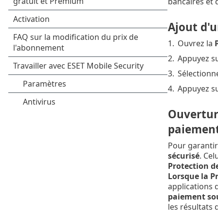
bancaires et 
Ajout d'u
1.
Ouvrez la
2.
Appuyez s
3.
Sélectionne
4.
Appuyez s
Ouverture
paiemen
Pour garantir
sécurisé
. Cel
Protection d
Lorsque la P
applications 
paiement sou
les résultats 