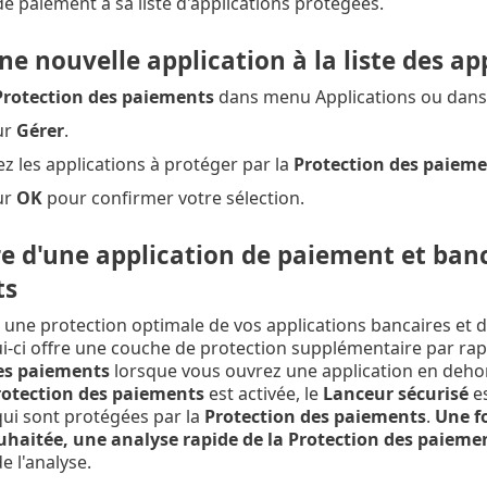
de paiement à sa liste d'applications protégées.
ne nouvelle application à la liste des a
Protection des paiements
dans menu Applications ou dans 
ur
Gérer
.
z les applications à protéger par la
Protection des paiem
ur
OK
pour confirmer votre sélection.
 d'une application de paiement et banca
ts
 une protection optimale de vos applications bancaires et d
ui-ci offre une couche de protection supplémentaire par rap
es paiements
lorsque vous ouvrez une application en deh
rotection des paiements
est activée, le
Lanceur sécurisé
es
qui sont protégées par la
Protection des paiements
.
Une fo
haitée, une analyse rapide de la Protection des paieme
de l'analyse.