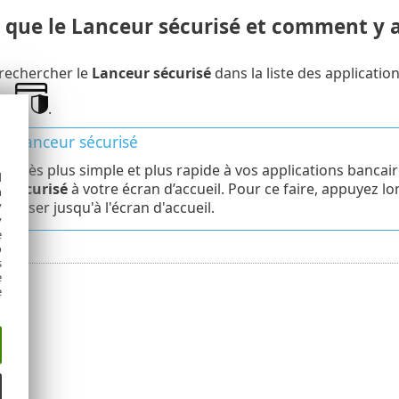
e que le Lanceur sécurisé et comment y 
rechercher le
Lanceur sécurisé
dans la liste des applicatio
ts
.
au Lanceur sécurisé
 accès plus simple et plus rapide à vos applications bancai
d
r sécurisé
à votre écran d’accueil. Pour ce faire, appuyez 
h
y
a glisser jusqu'à l'écran d'accueil.
y
e
o
s
e
e