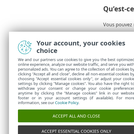
Qu’est-c
Vous pouvez 
des paiemen
Your account, your cookies
Accès 
choice
Pour un
We and our partners use cookies to give you the best optimize
Lanceu
online experience, analyze our website traffic, and serve you wit
personalized ads. You can agree to the collection of all cookies b
faites-l
clicking "Accept all and close", decline all non-essential cookies b
choosing "Accept essential cookies only", or adjust your cooki
settings by clicking "Manage cookies". You also have the right t
withdraw your consent or change your cookie preference
anytime by clicking the "Manage cookies" link in our websit
footer or in your account settings (if available). For mor
information, see our
Cookie Policy
.
ACCEPT ALL AND CLOSE
ACCEPT ESSENTIAL COOKIES ONLY