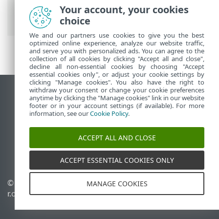
>
Travailler avec ESET Mobile Security >
Your account, your cookies
Inspecteur de réseau
choice
We and our partners use cookies to give you the best
optimized online experience, analyze our website traffic,
and serve you with personalized ads. You can agree to the
collection of all cookies by clicking "Accept all and close",
decline all non-essential cookies by choosing "Accept
essential cookies only", or adjust your cookie settings by
clicking "Manage cookies". You also have the right to
withdraw your consent or change your cookie preferences
Afficher le site des postes de travail
anytime by clicking the "Manage cookies" link in our website
footer or in your account settings (if available). For more
End of Life
information, see our
Cookie Policy
.
Base de connaissances ESET
Forum ESET
ACCEPT ALL AND CLOSE
ESET Status Portal
Support régional
ACCEPT ESSENTIAL COOKIES ONLY
© 1992 - 2026 ESET, spol. s
Gérer les cookies
MANAGE COOKIES
r.o. - Tous droits réservés.
Politique relative aux
cookies