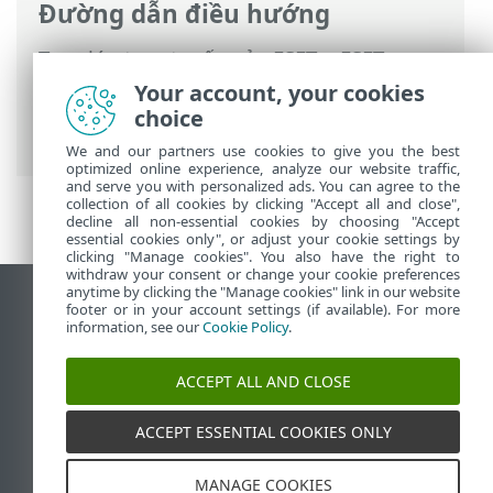
Đường dẫn điều hướng
Trợ giúp trực tuyến của ESET
>
ESET
Mobile Security
>
Làm việc với ESET
Your account, your cookies
Mobile Security >
Kiểm tra Bảo mật
>
choice
Kiểm tra Ứng dụng
We and our partners use cookies to give you the best
optimized online experience, analyze our website traffic,
and serve you with personalized ads. You can agree to the
collection of all cookies by clicking "Accept all and close",
decline all non-essential cookies by choosing "Accept
essential cookies only", or adjust your cookie settings by
clicking "Manage cookies". You also have the right to
withdraw your consent or change your cookie preferences
anytime by clicking the "Manage cookies" link in our website
Xem trang web trên máy tính để bàn
footer or in your account settings (if available). For more
information, see our
Cookie Policy
.
End of Life
Cơ sở kiến thức của ESET
ACCEPT ALL AND CLOSE
Diễn đàn ESET
ESET Status Portal
ACCEPT ESSENTIAL COOKIES ONLY
Hỗ trợ trong khu vực
MANAGE COOKIES