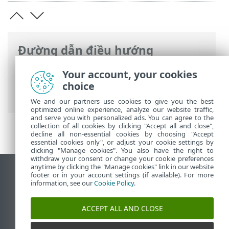
Đường dẫn điều hướng
Trợ giúp trực tuyến của ESET
>
ESET
Your account, your cookies
Mobile Security
>
Làm việc với ESET
choice
Mobile Security > Kiểm tra mạng
We and our partners use cookies to give you the best
optimized online experience, analyze our website traffic,
and serve you with personalized ads. You can agree to the
collection of all cookies by clicking "Accept all and close",
decline all non-essential cookies by choosing "Accept
essential cookies only", or adjust your cookie settings by
clicking "Manage cookies". You also have the right to
withdraw your consent or change your cookie preferences
anytime by clicking the "Manage cookies" link in our website
Xem trang web trên máy tính để bàn
footer or in your account settings (if available). For more
information, see our
Cookie Policy
.
End of Life
Cơ sở kiến thức của ESET
ACCEPT ALL AND CLOSE
Diễn đàn ESET
ESET Status Portal