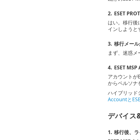
2.
ESET P
はい。移行後に
インしようと
3.
移行メール
まず、迷惑メ
4.
ESET MS
アカウントがE
からペルソナ
ハイブリッド
AccountとE
デバイス
1.
移行後、ラ