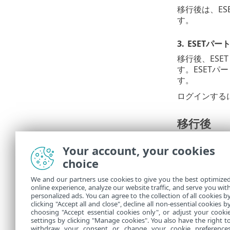
移行後は、ESE
す。
3.
ESETパ
移行後、ESE
す。ESETパ
す。
ログインするに
移行後
Your account, your cookies
1.
ESET P
choice
はい。ESET
We and our partners use cookies to give you the best optimize
online experience, analyze our website traffic, and serve you wit
2.
移行後に問
personalized ads. You can agree to the collection of all cookies b
ESETサポート
clicking "Accept all and close", decline all non-essential cookies b
choosing "Accept essential cookies only", or adjust your cooki
settings by clicking "Manage cookies". You also have the right t
withdraw your consent or change your cookie preference