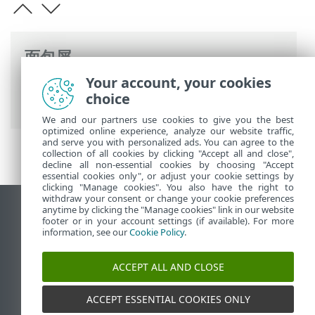
面包屑
Your account, your cookies
ESET 联机帮助
>
ESET LiveGuard Advanced
choice
>
使用 ESET LiveGuard Advanced
We and our partners use cookies to give you the best
optimized online experience, analyze our website traffic,
and serve you with personalized ads. You can agree to the
collection of all cookies by clicking "Accept all and close",
decline all non-essential cookies by choosing "Accept
essential cookies only", or adjust your cookie settings by
clicking "Manage cookies". You also have the right to
withdraw your consent or change your cookie preferences
anytime by clicking the "Manage cookies" link in our website
查看桌面站点
footer or in your account settings (if available). For more
End of Life
information, see our
Cookie Policy
.
ESET 知识库
ACCEPT ALL AND CLOSE
ESET 论坛
ESET Status Portal
ACCEPT ESSENTIAL COOKIES ONLY
区域支持