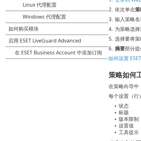
2.
依次单击
策
3.
输入策略名
4.
为策略选择适
5.
选择要将策
6.
摘要
部分提
如何设置 ESET 
策略如何
在策略向导中，
每个设置（行
状态
•
标题
•
版本限制
•
设置值
•
工具提示
•