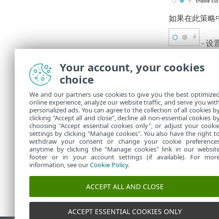
如果在此策略
- 
Your account, your cookies
- 
choice
- 
We and our partners use cookies to give you the best optimize
online experience, analyze our website traffic, and serve you wit
如果您对一台计
personalized ads. You can agree to the collection of all cookies b
情。
clicking "Accept all and close", decline all non-essential cookies b
choosing "Accept essential cookies only", or adjust your cooki
settings by clicking "Manage cookies". You also have the right t
withdraw your consent or change your cookie preference
anytime by clicking the "Manage cookies" link in our websit
footer or in your account settings (if available). For mor
information, see our
Cookie Policy
.
ACCEPT ALL AND CLOSE
ACCEPT ESSENTIAL COOKIES ONLY