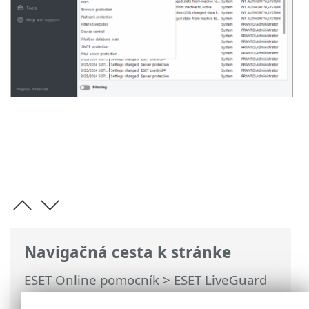
Navigačná cesta k stránke
ESET Online pomocník
>
ESET LiveGuard
Advanced
>
Používanie ESET LiveGuard