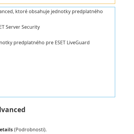
anced, ktoré obsahuje jednotky predplatného
T Server Security
notky predplatného pre ESET LiveGuard
Advanced
etails
(Podrobnosti).