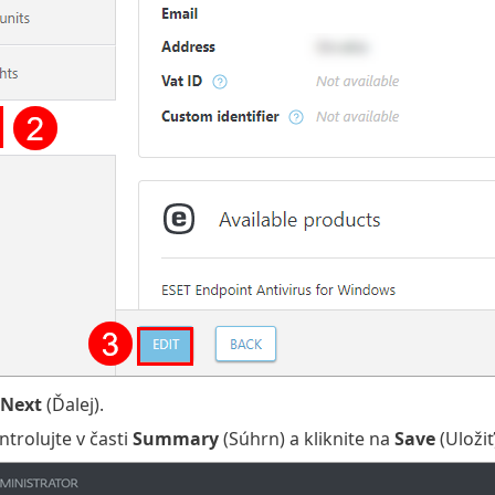
Next
(Ďalej).
trolujte v časti
Summary
(Súhrn) a kliknite na
Save
(Uložiť