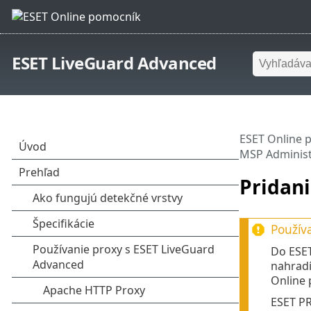
ESET LiveGuard Advanced
ESET Online 
MSP Administ
Pridan
Používa
Do ESET
nahradí
Online
ESET PR