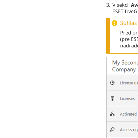
3.
V sekcii
Av
ESET LiveG
Súhlas
Pred pr
(pre ES
nadrade