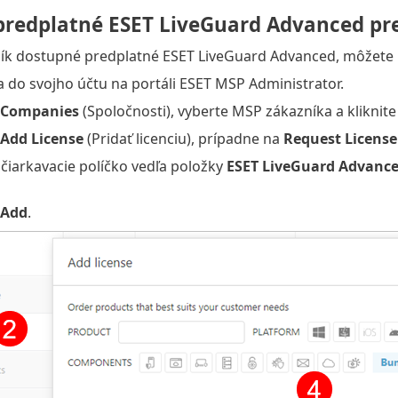
 predplatné ESET LiveGuard Advanced pr
ík dostupné predplatné ESET LiveGuard Advanced, môžete m
a do svojho účtu na portáli ESET MSP Administrator.
Companies
(Spoločnosti), vyberte MSP zákazníka a kliknit
Add License
(Pridať licenciu), prípadne na
Request License
čiarkavacie políčko vedľa položky
ESET LiveGuard Advanc
Add
.