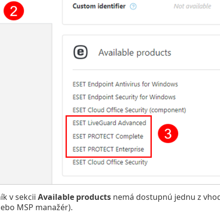
ík v sekcii
Available products
nemá dostupnú jednu z vhodn
alebo MSP manažér).