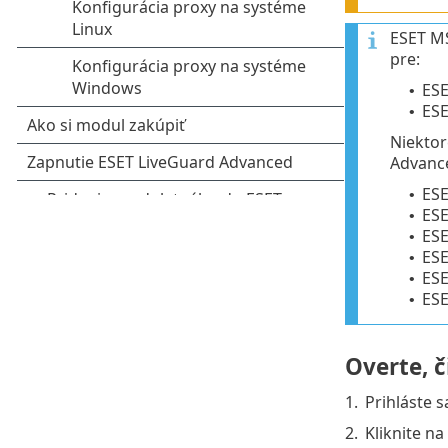
ESET MS
pre:
ESE
•
ESE
•
Niektor
Advanc
ES
•
ES
•
ESE
•
ESE
•
ESE
•
ESE
•
Overte, č
1.
Prihláste s
2.
Kliknite na