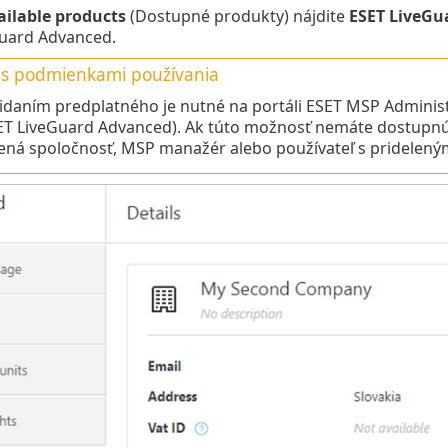
ailable products
(Dostupné produkty) nájdite
ESET LiveGu
uard Advanced.
 s podmienkami používania
idaním predplatného je nutné na portáli ESET MSP Adminis
ET LiveGuard Advanced). Ak túto možnosť nemáte dostupnú
ná spoločnosť, MSP manažér alebo používateľ s pridelen