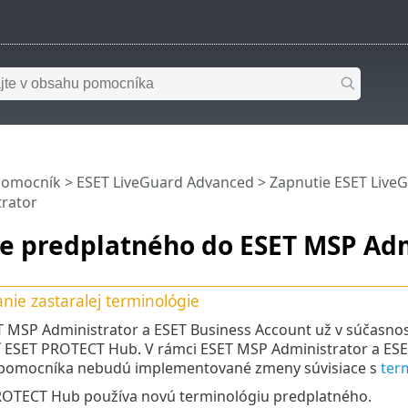
pomocník
>
ESET LiveGuard Advanced
>
Zapnutie ESET Live
rator
ie predplatného do ESET MSP Adm
nie zastaralej terminológie
 MSP Administrator a ESET Business Account už v súčasnosti
 ESET PROTECT Hub. V rámci ESET MSP Administrator a ESET
 pomocníka nebudú implementované zmeny súvisiace s
ter
OTECT Hub používa novú terminológiu predplatného.