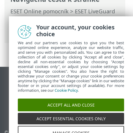
ESET Online pomocník
>
ESET LiveGuard
Advanced
>
Používanie ESET LiveGuard
Advanced
> ESET Endpoint Security a ESET
Your account, your cookies
Server Security
choice
We and our partners use cookies to give you the best
optimized online experience, analyze our website traffic,
and serve you with personalized ads. You can agree to the
collection of all cookies by clicking "Accept all and close",
decline all non-essential cookies by choosing "Accept
essential cookies only", or adjust your cookie settings by
clicking "Manage cookies". You also have the right to
withdraw your consent or change your cookie preferences
Zobraziť stránku ako na počítači
anytime by clicking the "Manage cookies" link in our website
footer or in your account settings (if available). For more
End of Life
information, see our
Cookie Policy
.
Databáza znalostí ESET
ESET Fórum
ACCEPT ALL AND CLOSE
ESET Status Portal
Technická podpora
ACCEPT ESSENTIAL COOKIES ONLY
© 1992 - 2026 ESET,
Spravovať súbory cookie
MANAGE COOKIES