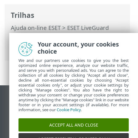
Trilhas
Ajuda on-line ESET
>
ESET LiveGuard
Advanced
>
Ativar o ESET LiveGuard
Advanced
> Adicionar assinatura no ESET
Your account, your cookies
MSP Administrator
choice
We and our partners use cookies to give you the best
optimized online experience, analyze our website traffic,
and serve you with personalized ads. You can agree to the
collection of all cookies by clicking "Accept all and close",
decline all non-essential cookies by choosing "Accept
essential cookies only", or adjust your cookie settings by
clicking "Manage cookies". You also have the right to
withdraw your consent or change your cookie preferences
Ver site para desktop
anytime by clicking the "Manage cookies" link in our website
footer or in your account settings (if available). For more
End of Life
information, see our
Cookie Policy
.
Base de conhecimento ESET
Fórum ESET
ACCEPT ALL AND CLOSE
ESET Status Portal
Suporte regional