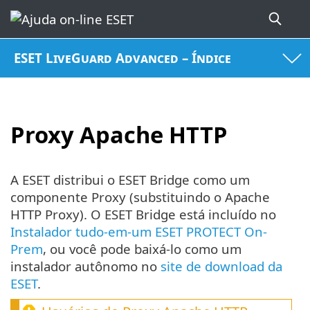
ESET LiveGuard Advanced – Índice
Proxy Apache HTTP
A ESET distribui o ESET Bridge como um
componente Proxy (substituindo o Apache
HTTP Proxy). O ESET Bridge está incluído no
Instalador tudo-em-um ESET PROTECT On-
Prem
, ou você pode baixá-lo como um
instalador autônomo no
site de download da
ESET
.