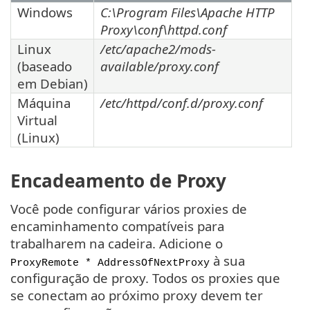
Windows
C:\Program Files\Apache HTTP
Proxy\conf\httpd.conf
Linux
/etc/apache2/mods-
(baseado
available/proxy.conf
em Debian)
Máquina
/etc/httpd/conf.d/proxy.conf
Virtual
(Linux)
Encadeamento de Proxy
Você pode configurar vários proxies de
encaminhamento compatíveis para
trabalharem na cadeira. Adicione o
à sua
ProxyRemote * AddressOfNextProxy
configuração de proxy. Todos os proxies que
se conectam ao próximo proxy devem ter