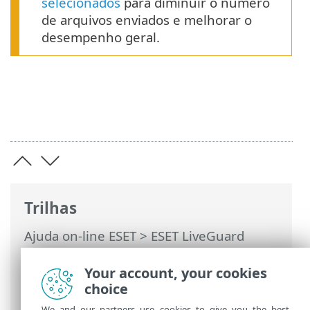
selecionados
para diminuir o número
de arquivos enviados e melhorar o
desempenho geral.
Trilhas
Ajuda on-line ESET
>
ESET LiveGuard
Advanced
>
Visão geral
>
Usando um
proxy com o ESET LiveGuard Advanced
>
Your account, your cookies
Proxy Apache HTTP
choice
We and our partners use cookies to give you the best