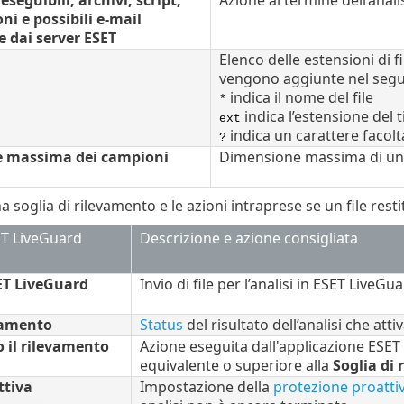
eseguibili, archivi, script,
Azione al termine dell’analis
ni e possibili e-mail
e dai server ESET
Elenco delle estensioni di fi
vengono aggiunte nel seg
indica il nome del file
*
indica l’estensione del ti
ext
indica un carattere facolt
?
 massima dei campioni
Dimensione massima di un f
a soglia di rilevamento e le azioni intraprese se un file resti
ET LiveGuard
Descrizione e azione consigliata
ET LiveGuard
Invio di file per l’analisi in ESET LiveG
vamento
Status
del risultato dell’analisi che attiva
 il rilevamento
Azione eseguita dall'applicazione ESET se
equivalente o superiore alla
Soglia di
ttiva
Impostazione della
protezione proatti