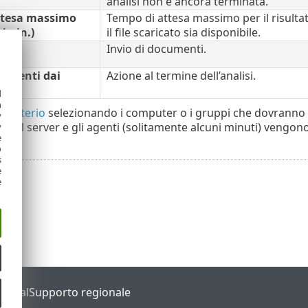
analisi non è ancora terminata.
ttesa massimo
Tempo di attesa massimo per il risultato
 (min.)
il file scaricato sia disponibile.
Invio di documenti.
cumenti dai
Azione al termine dell’analisi.
d
h
il
criterio
selezionando i computer o i gruppi che dovranno ess
y
tra il server e gli agenti (solitamente alcuni minuti) vengo
y
e
o
s
e
e
Portal
Supporto regionale