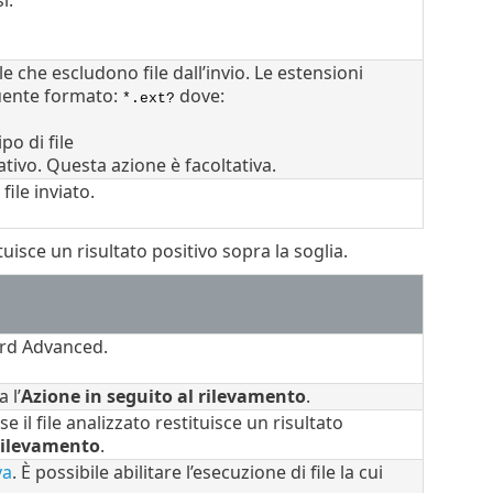
i.
le che escludono file dall’invio. Le estensioni
uente formato:
dove:
*.ext?
po di file
ativo. Questa azione è facoltativa.
ile inviato.
tuisce un risultato positivo sopra la soglia.
uard Advanced.
 l’
Azione in seguito al rilevamento
.
 il file analizzato restituisce un risultato
 rilevamento
.
va
. È possibile abilitare l’esecuzione di file la cui