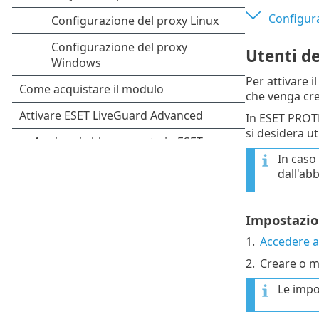
Configura
Utenti de
Per attivare 
che venga cr
In ESET PROTE
si desidera u
In caso
dall'ab
Impostazio
1.
Accedere 
2.
Creare o m
Le impo