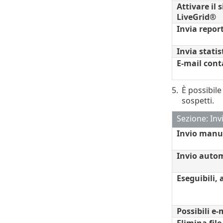
Attivare il
LiveGrid®
Invia report
Invia stati
E-mail conta
5.
È possibile
sospetti.
Sezione: Inv
Invio manu
Invio autom
Eseguibili, a
Possibili e-