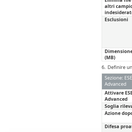
Elimina file 
altri campio
indesiderat
Esclusioni
Dimensione
(MB)
6.
Definire un
Sezione: ES
Advanced
Attivare ES
Advanced
Soglia rile
Azione dopo
Difesa proa