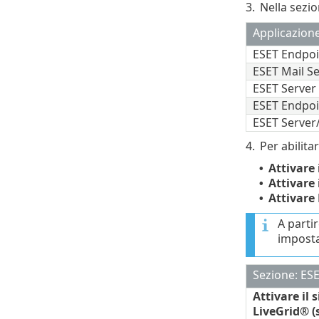
3.
Nella sezi
Applicazione
ESET Endpoi
ESET Mail Se
ESET Server 
ESET Endpoin
ESET Server/
4.
Per abilit
Attivare 
•
Attivare 
•
Attivare
•
A parti
imposta
Sezione: ES
Attivare il
LiveGrid® (s