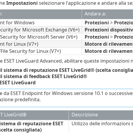
one
Impostazioni
selezionare l'applicazione e andare alla s
:
Andare a:
nt for Windows
Protezioni
>
Protezi
curity for Microsoft Exchange (V6+)
Protezioni dispositi
Security for Microsoft Server (V6+)
Protezioni
>
Protezi
t for Linux (V7+)
Motore di rilevamen
File Security for Linux (V7+)
Motore di rilevamen
are ESET LiveGuard Advanced, abilitare queste impostazioni 
il sistema di reputazione ESET LiveGrid® (scelta consigli
il sistema di feedback ESET LiveGrid®
 ESET LiveGuard
re da ESET Endpoint for Windows versione 10.1 o successive, 
zione predefinita.
ET LiveGrid®
Descrizione
 sistema di reputazione ESET
Utilizzo delle informazioni
celta consigliata)