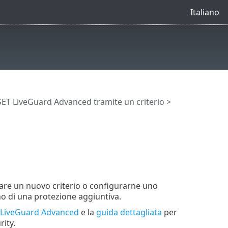
Italiano
SET LiveGuard Advanced tramite un criterio
>
eare un nuovo criterio o configurarne uno
no di una protezione aggiuntiva.
T LiveGuard Advanced
e la
guida dettagliata
per
rity.