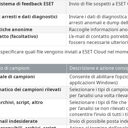
 sistema di feedback ESET
Invio di file sospetti a ESET
 arresti e dati diagnostici
Inviare i dati di diagnostic
arresti anomali e dump del
stiche anonime
Raccoglie informazioni anon
tto (facoltativo)
L’e-mail di contatto potrebb
fossero necessarie ulteriori
 specificare quali file vengono inviati a ESET Cloud nel mome
io di campioni
Descrizione e azione consig
ale di campioni
Consente di abilitare l’opz
applicazioni Windows)
atico dei campioni rilevati
Selezionare i tipi di camp
per l’analisi una volta rile
rchivi, script, altro
Selezionare i tipi di file 
per l’analisi se non rilevati
consentire l’invio di tutti i tip
mail indesiderate
Invio di possibile posta in