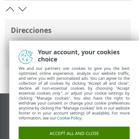
Direcciones
Ayuda en línea de ESET
>
ESET LiveGuard
Advanced
>
Utilización de ESET LiveGuard
Your account, your cookies
Advanced
> ESET Cloud Office Security
choice
We and our partners use cookies to give you the best
optimized online experience, analyze our website traffic,
and serve you with personalized ads. You can agree to the
collection of all cookies by clicking "Accept all and close",
decline all non-essential cookies by choosing "Accept
essential cookies only", or adjust your cookie settings by
clicking "Manage cookies". You also have the right to
withdraw your consent or change your cookie preferences
Ver sitio para ordenador
anytime by clicking the "Manage cookies" link in our website
footer or in your account settings (if available). For more
End of Life
information, see our
Cookie Policy
.
Base de conocimiento de ESET
Foro de ESET
ACCEPT ALL AND CLOSE
ESET Status Portal