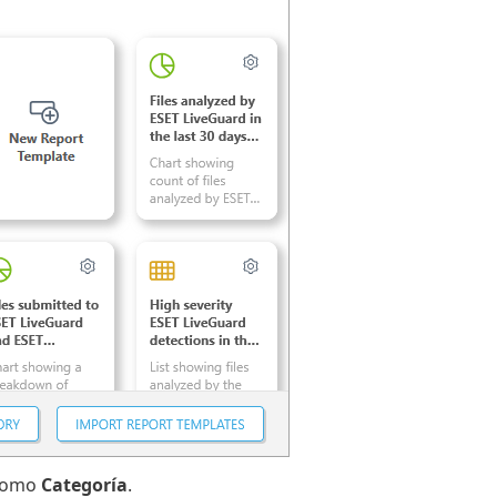
omo
Categoría
.