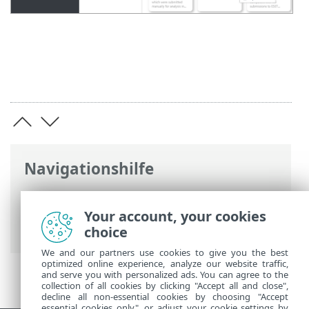
Navigationshilfe
ESET Online-Hilfe
>
ESET LiveGuard
Advanced
>
Verwendung von ESET
Your account, your cookies
LiveGuard Advanced
> Bericht erstellen
choice
We and our partners use cookies to give you the best
optimized online experience, analyze our website traffic,
and serve you with personalized ads. You can agree to the
collection of all cookies by clicking "Accept all and close",
decline all non-essential cookies by choosing "Accept
essential cookies only", or adjust your cookie settings by