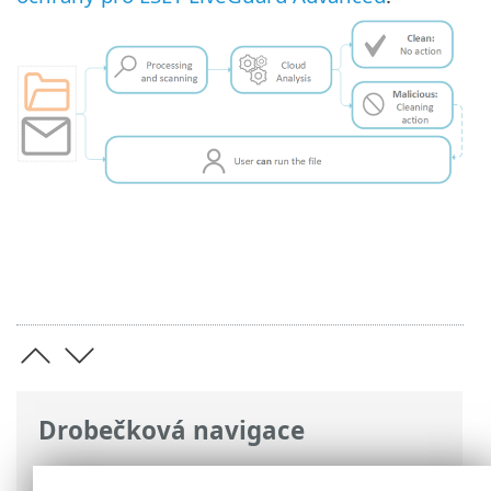
Drobečková navigace
ESET Online nápověda
>
ESET LiveGuard