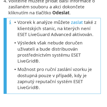
4.
Volitelně můžete přidat další informace o
zasílaném souboru a akci dokončete
kliknutím na tlačítko
Odeslat
.
Vzorek k analýze můžete
zaslat
také z
•
klientských stanic, na kterých není
ESET LiveGuard Advanced aktivován.
Výsledek však nebude doručen
•
uživateli a bude distribuován
prostřednictvím systému ESET
LiveGrid®.
Možnost pro ruční zaslání vzorku je
•
dostupná pouze v případě, kdy je
zapnutý reputační systém ESET
LiveGrid®.