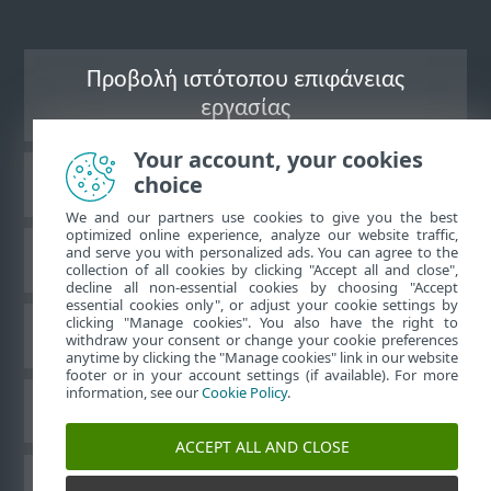
Προβολή ιστότοπου επιφάνειας
εργασίας
Your account, your cookies
choice
Γνωσιακή βάση ESET
We and our partners use cookies to give you the best
optimized online experience, analyze our website traffic,
and serve you with personalized ads. You can agree to the
Ομάδα συζήτησης ESET
collection of all cookies by clicking "Accept all and close",
decline all non-essential cookies by choosing "Accept
essential cookies only", or adjust your cookie settings by
clicking "Manage cookies". You also have the right to
Τοπική υποστήριξη
withdraw your consent or change your cookie preferences
anytime by clicking the "Manage cookies" link in our website
footer or in your account settings (if available). For more
information, see our
Cookie Policy
.
Διαχείριση cookies
ACCEPT ALL AND CLOSE
Άλλα προϊόντα ESET