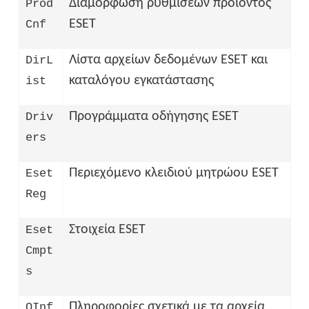
Διαμόρφωση ρυθμίσεων προϊόντος
Prod
ESET
Cnf
Λίστα αρχείων δεδομένων ESET και
DirL
καταλόγου εγκατάστασης
ist
Προγράμματα οδήγησης ESET
Driv
ers
Περιεχόμενο κλειδιού μητρώου ESET
Eset
Reg
Στοιχεία ESET
Eset
Cmpt
s
Πληροφορίες σχετικά με τα αρχεία
QInf