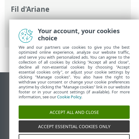
Fil d'Ariane
Aide en ligne d'ESET
>
ESET Log Collector
>
Interface utilisateur de ESET Log
Your account, your cookies
Collector
choice
We and our partners use cookies to give you the best
optimized online experience, analyze our website traffic,
and serve you with personalized ads. You can agree to the
collection of all cookies by clicking "Accept all and close",
decline all non-essential cookies by choosing "Accept
essential cookies only", or adjust your cookie settings by
clicking "Manage cookies". You also have the right to
withdraw your consent or change your cookie preferences
Afficher le site pour ordinateur de bureau
anytime by clicking the "Manage cookies" link in our website
footer or in your account settings (if available). For more
End of Life
information, see our
Cookie Policy
.
Base de connaissances ESET
Forum ESET
ACCEPT ALL AND CLOSE
ESET Status Portal
Assistance régionale
ACCEPT ESSENTIAL COOKIES ONLY