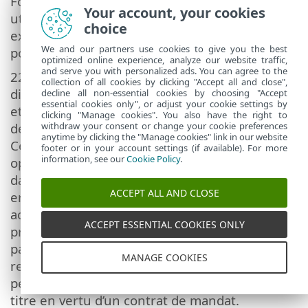
Fournisseur ou en relation avec votre
Your account, your cookies
utilisation du Logiciel, et vous reconnaissez
choice
expressément que le tribunal a la juridiction
We and our partners use cookies to give you the best
pour de tels litiges ou conflits.
optimized online experience, analyze our website traffic,
and serve you with personalized ads. You can agree to the
22.
Dispositions générales
. Si une
collection of all cookies by clicking "Accept all and close",
disposition du présent Contrat s'avère nulle
decline all non-essential cookies by choosing "Accept
essential cookies only", or adjust your cookie settings by
et inopposable, cela n'affectera pas la validité
clicking "Manage cookies". You also have the right to
withdraw your consent or change your cookie preferences
des autres dispositions du présent Contrat.
anytime by clicking the "Manage cookies" link in our website
Ces dispositions resteront valables et
footer or in your account settings (if available). For more
information, see our
Cookie Policy
.
opposables en vertu des conditions stipulées
dans le présent Contrat. En cas de divergence
ACCEPT ALL AND CLOSE
entre les versions linguistiques du présent
accord, la version anglaise prévaut. Le
ACCEPT ESSENTIAL COOKIES ONLY
présent Contrat ne pourra être modifié que
par un avenant écrit et signé par un
MANAGE COOKIES
représentant autorisé du Fournisseur ou une
personne expressément autorisée à agir à ce
titre en vertu d’un contrat de mandat.