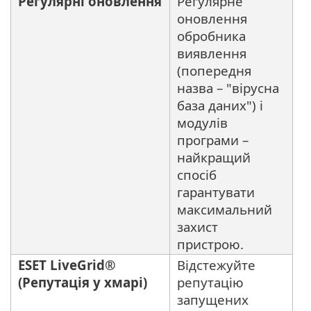
Регулярні оновлення
Регулярне
оновлення
обробника
виявлення
(попередня
назва – "вірусна
база даних") і
модулів
програми –
найкращий
спосіб
гарантувати
максимальний
захист
пристрою.
ESET LiveGrid®
Відстежуйте
(Репутація у хмарі)
репутацію
запущених