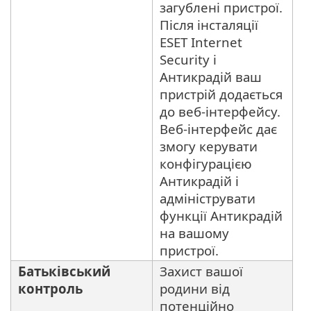
загублені пристрої.
Після інсталяції
ESET Internet
Security і
Антикрадій ваш
пристрій додається
до веб-інтерфейсу.
Веб-інтерфейс дає
змогу керувати
конфігурацією
Антикрадій і
адмініструвати
функції Антикрадій
на вашому
пристрої.
Батьківський
Захист вашої
контроль
родини від
потенційно