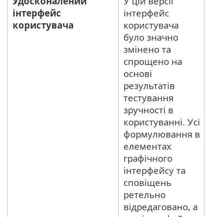
Удосконалений
У цій версії
інтерфейс
інтерфейс
користувача
користувача
було значно
змінено та
спрощено на
основі
результатів
тестування
зручності в
користуванні. Усі
формулювання в
елементах
графічного
інтерфейсу та
сповіщень
ретельно
відредаговано, а