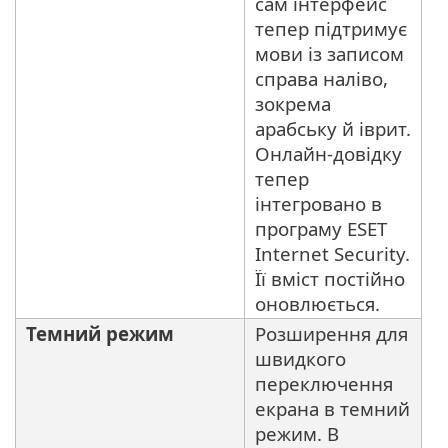
сам інтерфейс
тепер підтримує
мови із записом
справа наліво,
зокрема
арабську й іврит.
Oнлайн-довідку
тепер
інтегровано в
програму ESET
Internet Security.
Її вміст постійно
оновлюється.
Темний режим
Розширення для
швидкого
переключення
екрана в темний
режим. В