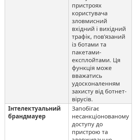
пристроях
користувача
зловмисний
вхідний і вихідний
трафік, пов’язаний
із ботами та
пакетами-
експлойтами. Ця
функція може
вважатись
удосконаленням
захисту від ботнет-
вірусів.
Інтелектуальний
Запобігає
брандмауер
несанкціонованому
доступу до
пристрою та
зловживанню