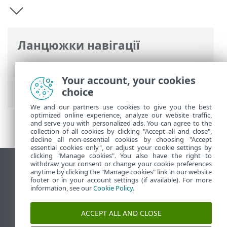
Ланцюжки навігації
Інтерактивна довідка ESET
>
ESET
Internet Security
>
ESET Internet
Your account, your cookies
Security
choice
We and our partners use cookies to give you the best
optimized online experience, analyze our website traffic,
and serve you with personalized ads. You can agree to the
collection of all cookies by clicking "Accept all and close",
decline all non-essential cookies by choosing "Accept
essential cookies only", or adjust your cookie settings by
clicking "Manage cookies". You also have the right to
withdraw your consent or change your cookie preferences
Переглянути повну версію
anytime by clicking the "Manage cookies" link in our website
footer or in your account settings (if available). For more
End of Life
information, see our
Cookie Policy
.
База знань ESET
Форум ESET
ACCEPT ALL AND CLOSE
ESET Status Portal