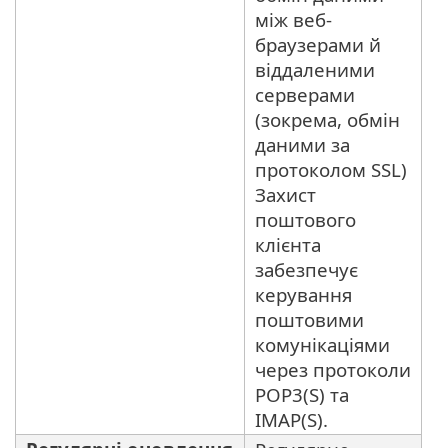
між веб-
браузерами й
віддаленими
серверами
(зокрема, обмін
даними за
протоколом SSL)
Захист
поштового
клієнта
забезпечує
керування
поштовими
комунікаціями
через протоколи
POP3(S) та
IMAP(S).