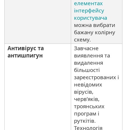
елементах
інтерфейсу
користувача
можна вибрати
бажану колірну
схему.
Антивірус та
Завчасне
антишпигун
виявлення та
видалення
більшості
зареєстрованих і
невідомих
вірусів,
черв’яків,
троянських
програм і
руткітів.
Технологія