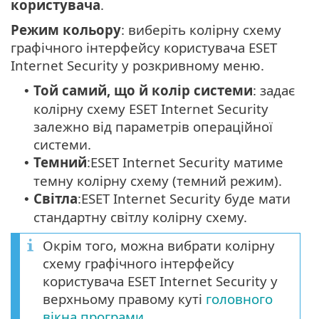
користувача
.
Режим кольору
: виберіть колірну схему
графічного інтерфейсу користувача ESET
Internet Security у розкривному меню.
Той самий, що й колір системи
: задає
•
колірну схему ESET Internet Security
залежно від параметрів операційної
системи.
Темний
:ESET Internet Security матиме
•
темну колірну схему (темний режим).
Світла
:ESET Internet Security буде мати
•
стандартну світлу колірну схему.
Окрім того, можна вибрати колірну
схему графічного інтерфейсу
користувача ESET Internet Security у
верхньому правому куті
головного
вікна програми
.