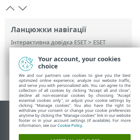
Ланцюжки навігації
Інтерактивна довідка ESET
>
ESET
Internet Security
>
Додаткові
параметри
>
Інтерфейс користувача
>
Your account, your cookies
Елементи інтерфейсу користувача
choice
We and our partners use cookies to give you the best
optimized online experience, analyze our website traffic,
and serve you with personalized ads. You can agree to the
collection of all cookies by clicking "Accept all and close",
decline all non-essential cookies by choosing "Accept
essential cookies only", or adjust your cookie settings by
clicking "Manage cookies". You also have the right to
withdraw your consent or change your cookie preferences
Переглянути повну версію
anytime by clicking the "Manage cookies" link in our website
footer or in your account settings (if available). For more
End of Life
information, see our
Cookie Policy
.
База знань ESET
Форум ESET