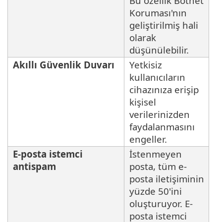
Bu özellik Botnet
Koruması'nın
geliştirilmiş hali
olarak
düşünülebilir.
Akıllı Güvenlik Duvarı
Yetkisiz
kullanıcıların
cihazınıza erişip
kişisel
verilerinizden
faydalanmasını
engeller.
E-posta istemci
İstenmeyen
antispam
posta, tüm e-
posta iletişiminin
yüzde 50'ini
oluşturuyor. E-
posta istemci