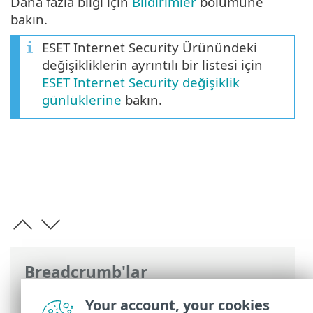
Daha fazla bilgi için
Bildirimler
bölümüne
bakın.
ESET Internet Security Ürünündeki
değişikliklerin ayrıntılı bir listesi için
ESET Internet Security değişiklik
günlüklerine
bakın.
Breadcrumb'lar
ESET Online Yardım
>
ESET Internet
Your account, your cookies