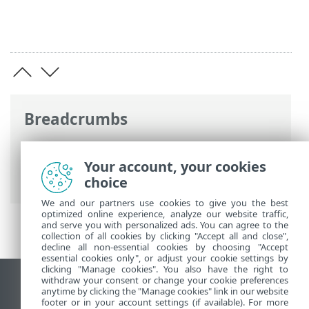
Breadcrumbs
ESET Online súgó
>
ESET Internet
Security
>
Az ESET Internet Security
Your account, your cookies
használata
> Eszközök
choice
We and our partners use cookies to give you the best
optimized online experience, analyze our website traffic,
and serve you with personalized ads. You can agree to the
collection of all cookies by clicking "Accept all and close",
decline all non-essential cookies by choosing "Accept
essential cookies only", or adjust your cookie settings by
clicking "Manage cookies". You also have the right to
withdraw your consent or change your cookie preferences
Asztali webhely megtekintése
anytime by clicking the "Manage cookies" link in our website
footer or in your account settings (if available). For more
End of Life