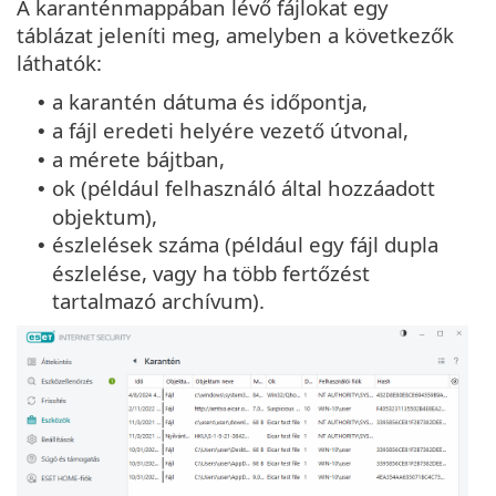
A karanténmappában lévő fájlokat egy
táblázat jeleníti meg, amelyben a következők
láthatók:
a karantén dátuma és időpontja,
•
a fájl eredeti helyére vezető útvonal,
•
a mérete bájtban,
•
ok (például felhasználó által hozzáadott
•
objektum),
észlelések száma (például egy fájl dupla
•
észlelése, vagy ha több fertőzést
tartalmazó archívum).