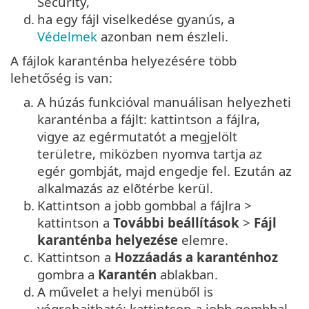
Security,
d.
ha egy fájl viselkedése gyanús, a
Védelmek
azonban nem észleli.
A fájlok karanténba helyezésére több
lehetőség is van:
a.
A húzás funkcióval manuálisan helyezheti
karanténba a fájlt: kattintson a fájlra,
vigye az egérmutatót a megjelölt
területre, miközben nyomva tartja az
egér gombját, majd engedje fel. Ezután az
alkalmazás az elõtérbe kerül.
b.
Kattintson a jobb gombbal a fájlra >
kattintson a
További beállítások
>
Fájl
karanténba helyezése
elemre.
c.
Kattintson a
Hozzáadás a karanténhoz
gombra a
Karantén
ablakban.
d.
A művelet a helyi menüből is
végrehajtható: kattintson a jobb gombbal