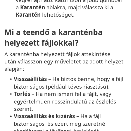
a
Karantén
ablakra, majd válassza ki a
Karantén
lehetőséget.
Mi a teendő a karanténba
helyezett fájlokkal?
A karanténba helyezett fájlok áttekintése
után válasszon egy műveletet az adott helyzet
alapján:
Visszaállítás
– Ha biztos benne, hogy a fájl
•
biztonságos (például téves riasztású).
Törlés
– Ha nem ismeri fel a fájlt, vagy
•
egyértelműen rosszindulatú az észlelés
szerint.
Visszaállítás és kizárás
– Ha a fájl
•
biztonságos, és ezért meg szeretné
akadályozni a jövőbeni észlelését.