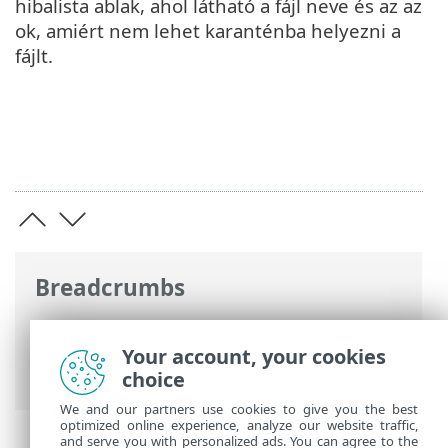
hibalista ablak, ahol látható a fájl neve és az az
ok, amiért nem lehet karanténba helyezni a
fájlt.
Breadcrumbs
ESET Online súgó
>
ESET Internet
Security
>
Az ESET Internet Security
Your account, your cookies
használata
>
Eszközök
> Karantén
choice
We and our partners use cookies to give you the best
optimized online experience, analyze our website traffic,
and serve you with personalized ads. You can agree to the