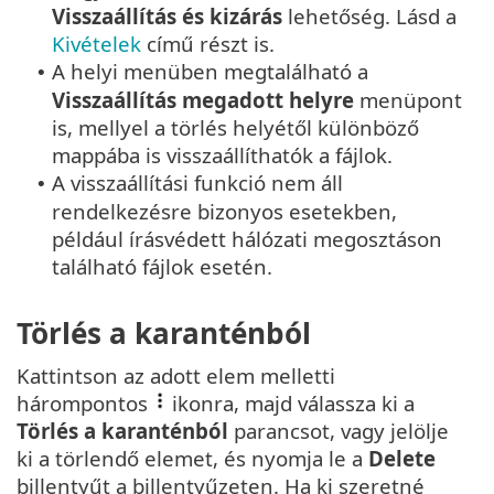
Visszaállítás és kizárás
lehetőség. Lásd a
Kivételek
című részt is.
A helyi menüben megtalálható a
•
Visszaállítás megadott helyre
menüpont
is, mellyel a törlés helyétől különböző
mappába is visszaállíthatók a fájlok.
A visszaállítási funkció nem áll
•
rendelkezésre bizonyos esetekben,
például írásvédett hálózati megosztáson
található fájlok esetén.
Törlés a karanténból
Kattintson az adott elem melletti
hárompontos
ikonra, majd válassza ki a
Törlés a karanténból
parancsot, vagy jelölje
ki a törlendő elemet, és nyomja le a
Delete
billentyűt a billentyűzeten. Ha ki szeretné