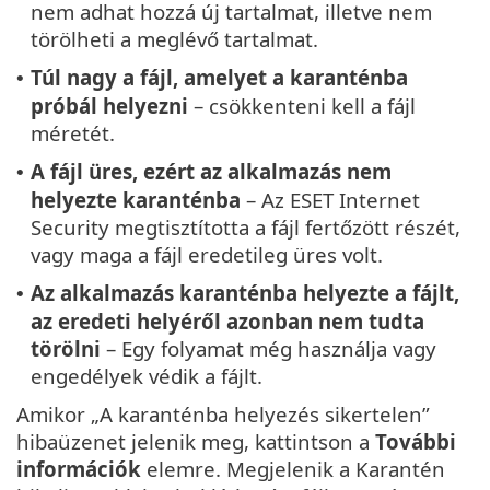
nem adhat hozzá új tartalmat, illetve nem
törölheti a meglévő tartalmat.
Túl nagy a fájl, amelyet a karanténba
•
próbál helyezni
– csökkenteni kell a fájl
méretét.
A fájl üres, ezért az alkalmazás nem
•
helyezte karanténba
– Az ESET Internet
Security megtisztította a fájl fertőzött részét,
vagy maga a fájl eredetileg üres volt.
Az alkalmazás karanténba helyezte a fájlt,
•
az eredeti helyéről azonban nem tudta
törölni
– Egy folyamat még használja vagy
engedélyek védik a fájlt.
Amikor „A karanténba helyezés sikertelen”
hibaüzenet jelenik meg, kattintson a
További
információk
elemre. Megjelenik a Karantén