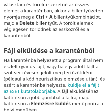
választani és törölni szeretné az összes
elemet a karanténban, akkor a billentyűzeten
nyomja meg a
Ctrl + A
billentyűkombinációt,
majd a
Delete
billentyűt. A törölt elemek
véglegesen törlődnek az eszközről és a
karanténból.
Fájl elküldése a karanténból
Ha karanténba helyezett a program által nem
észlelt gyanús fájlt, vagy ha egy adott fájlt a
szoftver tévesen jelölt meg fertőzöttként
(például a kód heurisztikus elemzése után), és
ezért a karanténba helyezte,
küldje el a fájlt
az ESET kutatólaborjába.
A fájl elküldéséhez
kattintson a jobb gombbal a fájlra, majd
kattintson a
Elemzésre küldés
menüpontra a
helyi menüben.