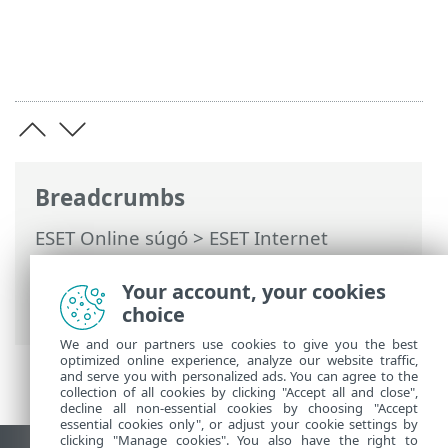
Breadcrumbs
ESET Online súgó
>
ESET Internet
Security
>
Az ESET Internet Security
használata
>
Frissítés
> Frissítési
Your account, your cookies
feladatok létrehozása
choice
We and our partners use cookies to give you the best
optimized online experience, analyze our website traffic,
and serve you with personalized ads. You can agree to the
collection of all cookies by clicking "Accept all and close",
decline all non-essential cookies by choosing "Accept
essential cookies only", or adjust your cookie settings by
clicking "Manage cookies". You also have the right to