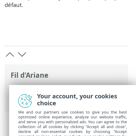
défaut.
Fil d'Ariane
Aide en ligne d'ESET
>
ESET Internet
Security
>
Utilisation de ESET Internet
Your account, your cookies
Security
> Analyse du périphérique
choice
We and our partners use cookies to give you the best
optimized online experience, analyze our website traffic,
and serve you with personalized ads. You can agree to the
collection of all cookies by clicking "Accept all and close",
decline all non-essential cookies by choosing "Accept