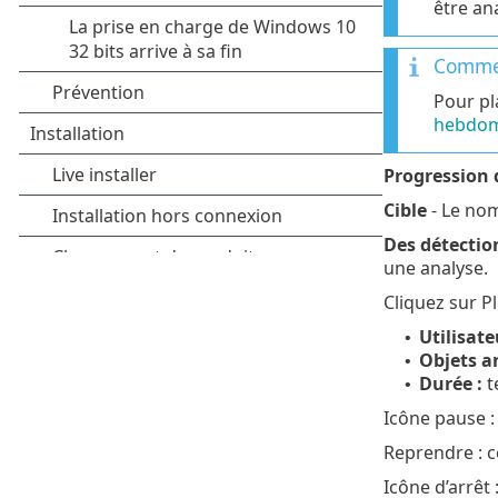
être an
Commen
Pour pl
hebdom
Progression d
Cible
- Le nom
Des détectio
une analyse.
Cliquez sur P
Utilisate
•
Objets a
•
Durée :
t
•
Icône pause :
Reprendre : ce
Icône d’arrêt :