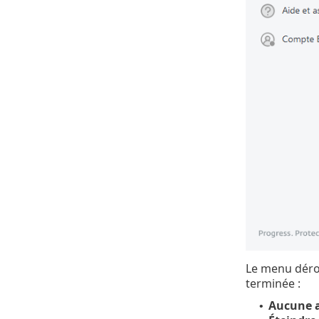
Le menu déro
terminée :
Aucune a
•