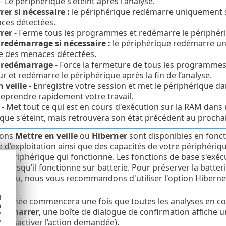
- Le périphérique s'éteint après l'analyse.
er si nécessaire :
le périphérique redémarre uniquement si
ces détectées.
rer
- Ferme tous les programmes et redémarre le périphériq
 redémarrage si nécessaire :
le périphérique redémarre uni
e des menaces détectées.
e redémarrage
- Force la fermeture de tous les programmes
eur et redémarre le périphérique après la fin de l’analyse.
 veille
- Enregistre votre session et met le périphérique 
reprendre rapidement votre travail.
- Met tout ce qui est en cours d'exécution sur la RAM dans u
que s'éteint, mais retrouvera son état précédent au proch
ions
Mettre en veille
ou
Hiberner
sont disponibles en fonct
 d’exploitation ainsi que des capacités de votre périphériq
n périphérique qui fonctionne. Les fonctions de base s'exéc
é lorsqu'il fonctionne sur batterie. Pour préserver la batte
ureau, nous vous recommandons d'utiliser l'option Hiberner
d
ctionnée commencera une fois que toutes les analyses en c
h
edémarrer
, une boîte de dialogue de confirmation affiche 
y
 désactiver l’action demandée).
y