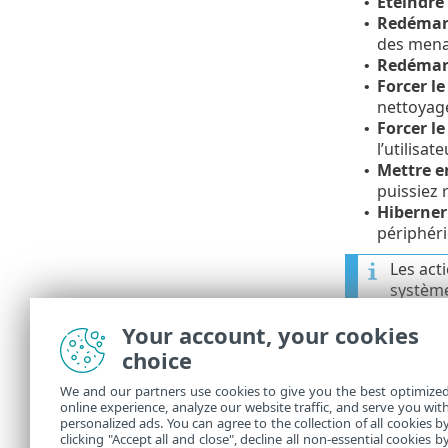
Éteindre
•
Redémarr
•
des mena
Redémar
•
Forcer le
•
nettoyag
Forcer l
•
l’utilisat
Mettre en
•
puissiez 
Hiberner
•
périphéri
Les act
système
reste u
Your account, your cookies
aliment
votre b
choice
We and our partners use cookies to give you the best optimize
L'action séle
online experience, analyze our website traffic, and serve you wit
Arrêter
ou
R
personalized ads. You can agree to the collection of all cookies b
Annuler
pour
clicking "Accept all and close", decline all non-essential cookies b