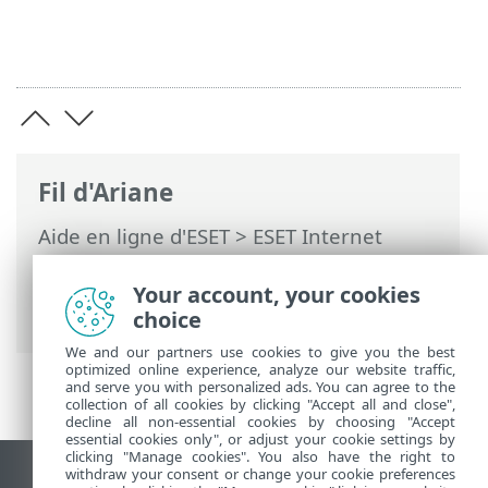
Fil d'Ariane
Aide en ligne d'ESET
>
ESET Internet
Security
>
Configuration avancée
>
Analyse
>
Analyse du périphérique
>
Your account, your cookies
Analyse à l'état de repos
choice
We and our partners use cookies to give you the best
optimized online experience, analyze our website traffic,
and serve you with personalized ads. You can agree to the
collection of all cookies by clicking "Accept all and close",
decline all non-essential cookies by choosing "Accept
essential cookies only", or adjust your cookie settings by
clicking "Manage cookies". You also have the right to
withdraw your consent or change your cookie preferences
Afficher le site pour ordinateur de bureau