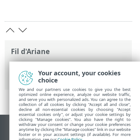
Fil d'Ariane
Aide en ligne d'ESET
>
ESET Internet
Security
>
Configuration avancée
>
Your account, your cookies
Analyse
> Protection basée sur le nuage
choice
We and our partners use cookies to give you the best
optimized online experience, analyze our website traffic,
and serve you with personalized ads. You can agree to the
collection of all cookies by clicking "Accept all and close",
decline all non-essential cookies by choosing "Accept
essential cookies only", or adjust your cookie settings by
clicking "Manage cookies". You also have the right to
withdraw your consent or change your cookie preferences
Afficher le site pour ordinateur de bureau
anytime by clicking the "Manage cookies" link in our website
footer or in your account settings (if available). For more
End of Life
information, see our
Cookie Policy
.