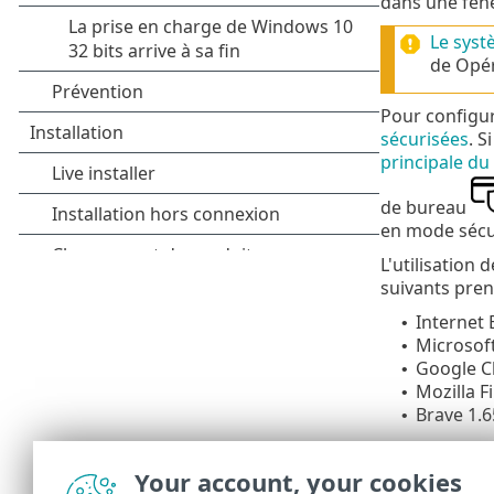
dans une fenê
Le syst
de Opér
Pour configur
sécurisées
. S
principale d
de bureau
en mode sécu
L'utilisation
suivants pren
Internet 
•
Microsoft
•
Google C
•
Mozilla F
•
Brave 1.6
•
Pour plus d'i
de la base de
Your account, your cookies