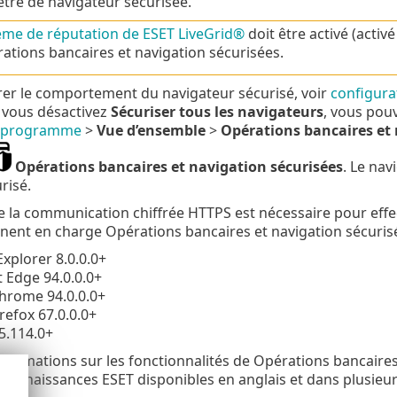
tre de navigateur sécurisée.
ème de réputation de ESET LiveGrid®
doit être activé (acti
ations bancaires et navigation sécurisées.
er le comportement du navigateur sécurisé, voir
configura
i vous désactivez
Sécuriser tous les navigateurs
, vous pou
u programme
>
Vue d’ensemble
>
Opérations bancaires et 
Opérations bancaires et navigation sécurisées
. Le nav
risé.
 de la communication chiffrée HTTPS est nécessaire pour eff
nent en charge Opérations bancaires et navigation sécurisé
Explorer 8.0.0.0+
 Edge 94.0.0.0+
hrome 94.0.0.0+
irefox 67.0.0.0+
5.114.0+
nformations sur les fonctionnalités de Opérations bancaires e
 connaissances ESET disponibles en anglais et dans plusieur